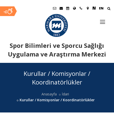
EN
Spor Bilimleri ve Sporcu Sağlığı
Uygulama ve Araştırma Merkezi
Ana
Kurullar / Komisyonlar /
İçerik
Koordinatörlükler
Anasayfa
İdari
Kurullar / Komisyonlar / Koordinatörlükler